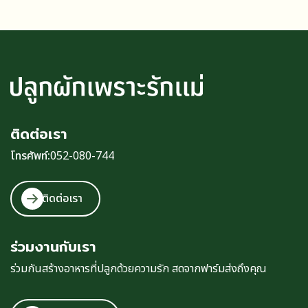
ติดต่อเรา
โทรศัพท์:
052-080-744
ติดต่อเรา
ร่วมงานกับเรา
ร่วมกันสร้างอาหารที่ปลูกด้วยความรัก สดจากฟาร์มส่งถึงคุณ