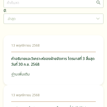
ปี:
ล่าสุด
13 พฤศจิกายน 2568
คำอธิบายและวิเคราะห์ของฝ่ายจัดการ ไตรมาสที่ 3 สิ้นสุด
วันที่ 30 ก.ย. 2568
อ่านเพิ่มเติม
13 พฤศจิกายน 2568