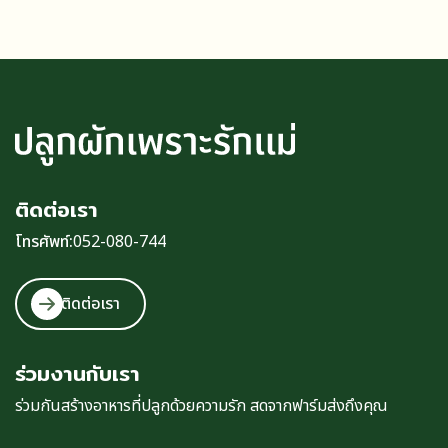
ติดต่อเรา
โทรศัพท์:
052-080-744
ติดต่อเรา
ร่วมงานกับเรา
ร่วมกันสร้างอาหารที่ปลูกด้วยความรัก สดจากฟาร์มส่งถึงคุณ